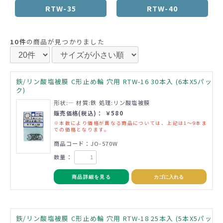
RTW-35
RTW-40
10件
の商品が見つかりました
鉄/リン酸塩被膜 C形止め輪 穴用 RTW-16 30本入 (6本X5パッ
ク)
形状:― 材質:鉄 処理:リン酸塩被膜
販売価格(税込)： ￥580
※本数により価格が異なる商品については、上記は1～9本ま
での価格となります。
商品コード：JO-570W
数量：
商品詳細を見る
カゴに入れる
鉄/リン酸塩被膜 C形止め輪 穴用 RTW-18 25本入 (5本X5パッ