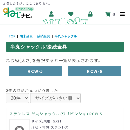
お探しのネジ、ここにあります。
0
TOP
|
端末金具
|
接続金具
|
半丸シャックル
半丸シャックル/接続金具
ねじ径(太さ)を選択すると一覧が表示されます。
RCW-5
RCW-6
2件
の商品が見つかりました
ステンレス 半丸シャックル(ワリピンシキ) RCW-5
サイズ/規格: 5X21
形状:- 材質:ステンレス