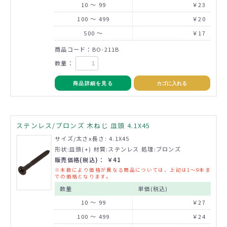
10 ～ 99
￥23
100 ～ 499
￥20
500 ～
￥17
商品コード：BO-211B
数量：
商品詳細を見る
カゴに入れる
ステンレス/ブロンズ 木ねじ 皿頭 4.1X45
サイズ/太さx長さ: 4.1X45
形状:皿頭(+) 材質:ステンレス 処理:ブロンズ
販売価格(税込)： ￥41
※本数により価格が異なる商品については、上記は1～9本ま
での価格となります。
数量
単価(税込)
10 ～ 99
￥27
100 ～ 499
￥24