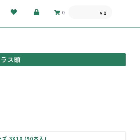
0
￥0
トラス頭
3X10 (90本入)