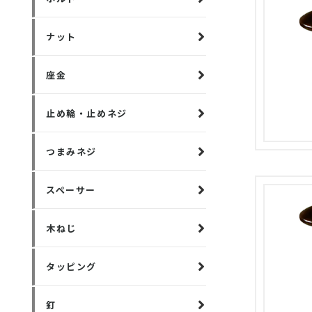
ナット
座金
止め輪・止めネジ
つまみネジ
スペーサー
木ねじ
タッピング
釘