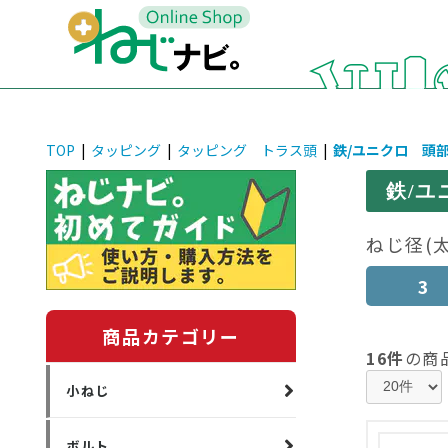
TOP
|
タッピング
|
タッピング トラス頭
|
鉄/ユニクロ 頭
鉄/ユ
ねじ径(
3
商品カテゴリー
16件
の商
小ねじ
ボルト