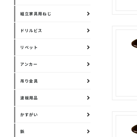
組立家具用ねじ
ドリルビス
リベット
アンカー
吊り金具
波板用品
かすがい
鋲