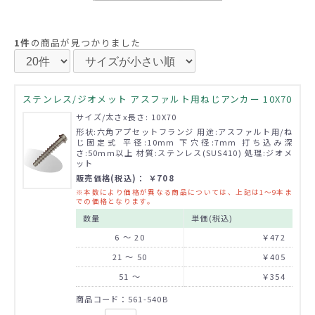
1件
の商品が見つかりました
ステンレス/ジオメット アスファルト用ねじアンカー 10X70
サイズ/太さx長さ: 10X70
形状:六角アプセットフランジ 用途:アスファルト用/ね
じ固定式 平径:10mm 下穴径:7mm 打ち込み深
さ:50mm以上 材質:ステンレス(SUS410) 処理:ジオメ
ット
販売価格(税込)： ￥708
※本数により価格が異なる商品については、上記は1～9本ま
での価格となります。
数量
単価(税込)
6 ～ 20
￥472
21 ～ 50
￥405
51 ～
￥354
商品コード：561-540B