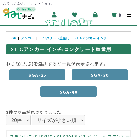
お探しのネジ、ここにあります。
0
TOP
|
アンカー
|
コンクリート重量用
|
ST Gアンカー インチ
ST Gアンカー インチ/コンクリート重量用
ねじ径(太さ)を選択すると一覧が表示されます。
SGA-25
SGA-30
SGA-40
3件
の商品が見つかりました
ステンレス(SUSXM7・SUS304系)/生地 グリップアンカー