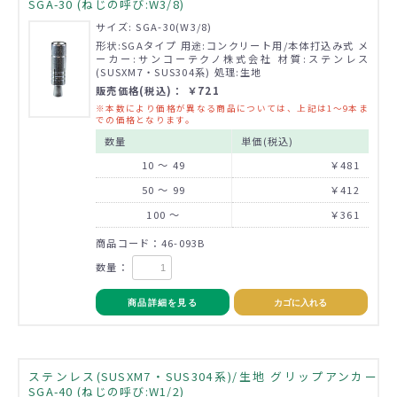
SGA-30 (ねじの呼び:W3/8)
サイズ: SGA-30(W3/8)
形状:SGAタイプ 用途:コンクリート用/本体打込み式 メ
ーカー:サンコーテクノ株式会社 材質:ステンレス
(SUSXM7・SUS304系) 処理:生地
販売価格(税込)： ￥721
※本数により価格が異なる商品については、上記は1～9本ま
での価格となります。
数量
単価(税込)
10 ～ 49
￥481
50 ～ 99
￥412
100 ～
￥361
商品コード：46-093B
数量：
商品詳細を見る
カゴに入れる
ステンレス(SUSXM7・SUS304系)/生地 グリップアンカー
SGA-40 (ねじの呼び:W1/2)