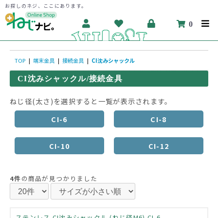
お探しのネジ、ここにあります。
0
TOP
|
端末金具
|
接続金具
|
CI沈みシャックル
CI沈みシャックル/接続金具
ねじ径(太さ)を選択すると一覧が表示されます。
CI-6
CI-8
CI-10
CI-12
4件
の商品が見つかりました
ステンレス CI沈みシャックル (ねじ径M6) CI-6