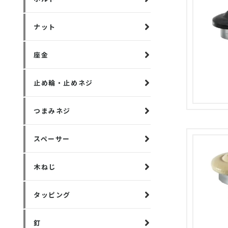
ナット
座金
止め輪・止めネジ
つまみネジ
スペーサー
木ねじ
タッピング
釘