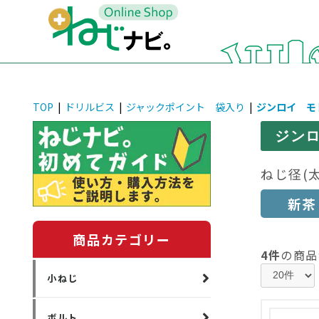
TOP
|
ドリルビス
|
ジャックポイント 袋入り
|
ジンロイ モ
ジン
ねじ径(
新茶
商品カテゴリー
4件
の商品
小ねじ
ボルト