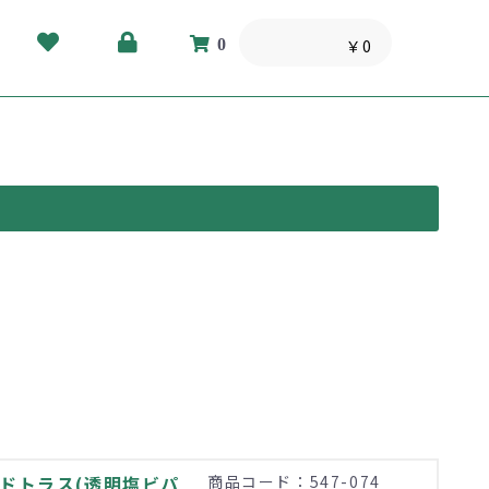
0
￥0
モドトラス(透明塩ビパ
商品コード：547-074