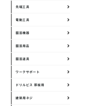
先端工具
電動工具
園芸機器
園芸用品
園芸道具
ワークサポート
ドリルビス 厚板用
建築用ネジ