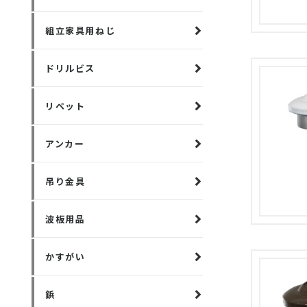
組立家具用ねじ
ドリルビス
リベット
アンカー
吊り金具
波板用品
かすがい
鋲