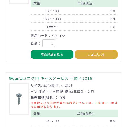
数量
単価(税込)
10 ～ 99
￥5
100 ～ 499
￥4
500 ～
￥3
商品コード：592-422
数量：
商品詳細を見る
カゴに入れる
鉄/三価ユニクロ キャスタービス 平頭 4.1X16
サイズ/太さx長さ: 4.1X16
形状:平頭(+) 材質:鉄 処理:三価ユニクロ
販売価格(税込)： ￥6
※本数により価格が異なる商品については、上記は1～9本ま
での価格となります。
数量
単価(税込)
10 ～ 99
￥5