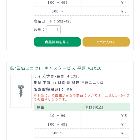
100 ～ 499
￥4
500 ～
￥3
商品コード：592-423
数量：
商品詳細を見る
カゴに入れる
鉄/三価ユニクロ キャスタービス 平頭 4.1X20
サイズ/太さx長さ: 4.1X20
形状:平頭(+) 材質:鉄 処理:三価ユニクロ
販売価格(税込)： ￥6
※本数により価格が異なる商品については、上記は1～9本ま
での価格となります。
数量
単価(税込)
10 ～ 99
￥5
100 ～ 499
￥4
500 ～
￥3