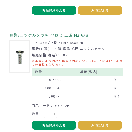
商品詳細を見る
カゴに入れる
真鍮/ニッケルメッキ 小ねじ 皿頭 M2.6X8
サイズ/太さX長さ: M2.6X8mm
形状:皿頭(+) 材質:真鍮 処理:ニッケルメッキ
販売価格(税込)： ￥7
※本数により価格が異なる商品については、上記は1～9本ま
での価格となります。
数量
単価(税込)
10 ～ 99
￥6
100 ～ 499
￥5
500 ～
￥4
商品コード：DO-412B
数量：
商品詳細を見る
カゴに入れる