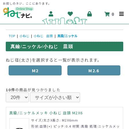
お探しのネジ、ここにあります。
0
TOP
|
小ねじ
|
小ねじ 皿頭
|
真鍮/ニッケル
真鍮/ニッケル/小ねじ 皿頭
ねじ径(太さ)を選択すると一覧が表示されます。
M2
M2.6
10件
の商品が見つかりました
真鍮/ニッケルメッキ 小ねじ 皿頭 M2X6
サイズ/太さX長さ: M2X6mm
形状:皿頭(+) ピッチ:0.4 材質:真鍮 処理:ニッケルメッ