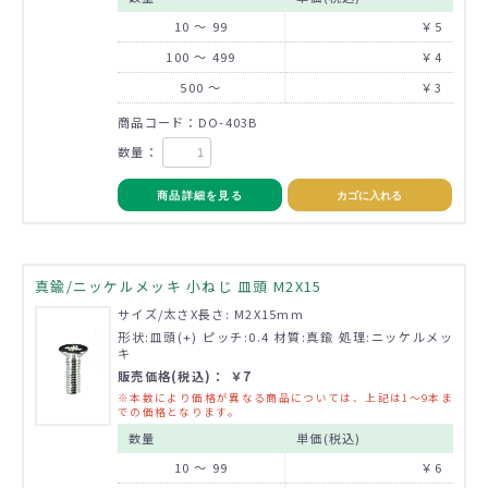
10 ～ 99
￥5
100 ～ 499
￥4
500 ～
￥3
商品コード：DO-403B
数量：
商品詳細を見る
カゴに入れる
真鍮/ニッケルメッキ 小ねじ 皿頭 M2X15
サイズ/太さX長さ: M2X15mm
形状:皿頭(+) ピッチ:0.4 材質:真鍮 処理:ニッケルメッ
キ
販売価格(税込)： ￥7
※本数により価格が異なる商品については、上記は1～9本ま
での価格となります。
数量
単価(税込)
10 ～ 99
￥6