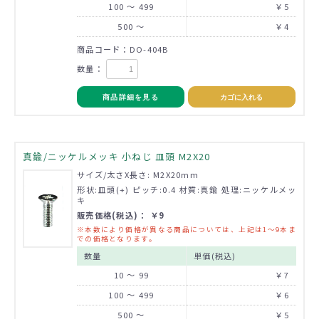
100 ～ 499
￥5
500 ～
￥4
商品コード：DO-404B
数量：
商品詳細を見る
カゴに入れる
真鍮/ニッケルメッキ 小ねじ 皿頭 M2X20
サイズ/太さX長さ: M2X20mm
形状:皿頭(+) ピッチ:0.4 材質:真鍮 処理:ニッケルメッ
キ
販売価格(税込)： ￥9
※本数により価格が異なる商品については、上記は1～9本ま
での価格となります。
数量
単価(税込)
10 ～ 99
￥7
100 ～ 499
￥6
500 ～
￥5