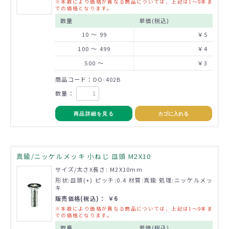
※本数により価格が異なる商品については、上記は1～9本ま
での価格となります。
数量
単価(税込)
10 ～ 99
￥5
100 ～ 499
￥4
500 ～
￥3
商品コード：DO-402B
数量：
商品詳細を見る
カゴに入れる
真鍮/ニッケルメッキ 小ねじ 皿頭 M2X10
サイズ/太さX長さ: M2X10mm
形状:皿頭(+) ピッチ:0.4 材質:真鍮 処理:ニッケルメッ
キ
販売価格(税込)： ￥6
※本数により価格が異なる商品については、上記は1～9本ま
での価格となります。
数量
単価(税込)