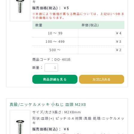
キ
販売価格(税込)： ￥5
※本数により価格が異なる商品については、上記は1～9本ま
での価格となります。
数量
単価(税込)
10 ～ 99
￥4
100 ～ 499
￥3
500 ～
￥2
商品コード：DO-401B
数量：
商品詳細を見る
カゴに入れる
真鍮/ニッケルメッキ 小ねじ 皿頭 M2X8
サイズ/太さX長さ: M2X8mm
形状:皿頭(+) ピッチ:0.4 材質:真鍮 処理:ニッケルメッ
キ
販売価格(税込)： ￥6