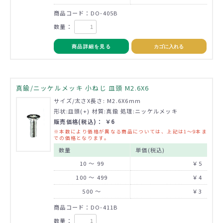
商品コード：DO-405B
数量：
商品詳細を見る
カゴに入れる
真鍮/ニッケルメッキ 小ねじ 皿頭 M2.6X6
サイズ/太さX長さ: M2.6X6mm
形状:皿頭(+) 材質:真鍮 処理:ニッケルメッキ
販売価格(税込)： ￥6
※本数により価格が異なる商品については、上記は1～9本ま
での価格となります。
数量
単価(税込)
10 ～ 99
￥5
100 ～ 499
￥4
500 ～
￥3
商品コード：DO-411B
数量：