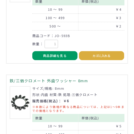
数量
単価(税込)
10 ～ 99
￥4
100 ～ 499
￥3
500 ～
￥2
商品コード：JO-593B
数量：
商品詳細を見る
カゴに入れる
鉄/三価クロメート 外歯ワッシャー 8mm
サイズ/規格: 8mm
形状:内歯 材質:鉄 処理:三価クロメート
販売価格(税込)： ￥6
※本数により価格が異なる商品については、上記は1～9本ま
での価格となります。
数量
単価(税込)
10 ～ 99
￥5