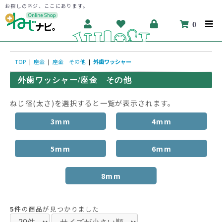
お探しのネジ、ここにあります。
0
TOP
|
座金
|
座金 その他
|
外歯ワッシャー
外歯ワッシャー/座金 その他
ねじ径(太さ)を選択すると一覧が表示されます。
3mm
4mm
5mm
6mm
8mm
5件
の商品が見つかりました