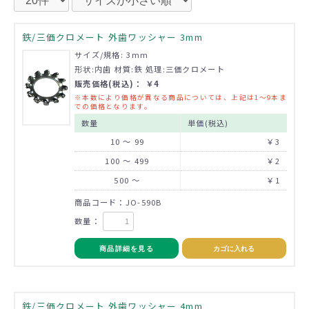
鉄/三価クロメート 外歯ワッシャー 3mm
サイズ/規格: 3mm
形状:内歯 材質:鉄 処理:三価クロメート
販売価格(税込)： ￥4
※本数により価格が異なる商品については、上記は1～9本ま
での価格となります。
数量
単価(税込)
10 ～ 99
￥3
100 ～ 499
￥2
500 ～
￥1
商品コード：JO-590B
数量：
商品詳細を見る
カゴに入れる
鉄/三価クロメート 外歯ワッシャー 4mm