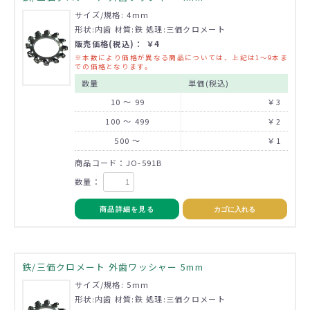
サイズ/規格: 4mm
形状:内歯 材質:鉄 処理:三価クロメート
販売価格(税込)： ￥4
※本数により価格が異なる商品については、上記は1～9本ま
での価格となります。
数量
単価(税込)
10 ～ 99
￥3
100 ～ 499
￥2
500 ～
￥1
商品コード：JO-591B
数量：
商品詳細を見る
カゴに入れる
鉄/三価クロメート 外歯ワッシャー 5mm
サイズ/規格: 5mm
形状:内歯 材質:鉄 処理:三価クロメート