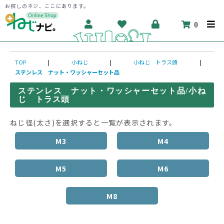
お探しのネジ、ここにあります。
0
TOP
|
小ねじ
|
小ねじ トラス頭
|
ステンレス ナット・ワッシャーセット品
ステンレス ナット・ワッシャーセット品/小ね
じ トラス頭
ねじ径(太さ)を選択すると一覧が表示されます。
M3
M4
M5
M6
M8