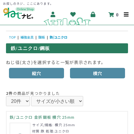
お探しのネジ、ここにあります。
0
TOP
|
補強金具
|
鋼板
|
鉄/ユニクロ
鉄/ユニクロ/鋼板
ねじ径(太さ)を選択すると一覧が表示されます。
縦穴
横穴
2件
の商品が見つかりました
鉄/ユニクロ 金折鋼板 横穴 25mm
サイズ/規格: 横穴 25mm
材質:鉄 処理:ユニクロ