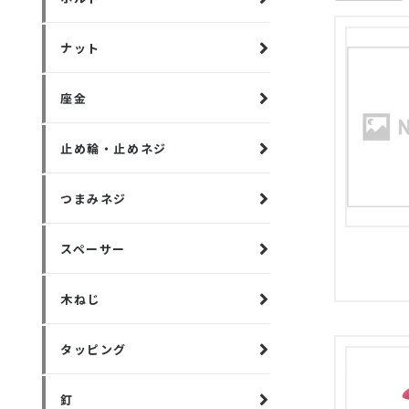
ナット
座金
止め輪・止めネジ
つまみネジ
スペーサー
木ねじ
タッピング
釘