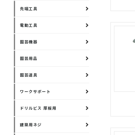
先端工具
電動工具
園芸機器
園芸用品
園芸道具
ワークサポート
ドリルビス 厚板用
建築用ネジ