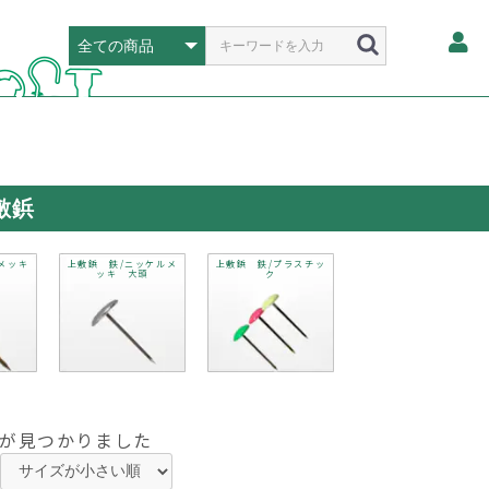
敷鋲
メッキ
上敷鋲 鉄/ニッケルメ
上敷鋲 鉄/プラスチッ
ッキ 大頭
ク
が見つかりました