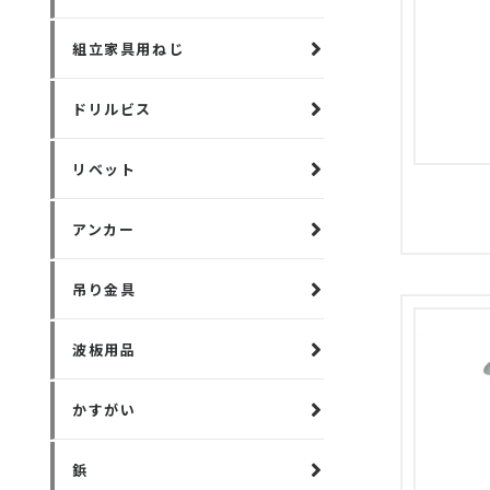
組立家具用ねじ
ドリルビス
リベット
アンカー
吊り金具
波板用品
かすがい
鋲