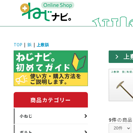
TOP
|
鋲
|
上敷鋲
上
上敷鋲 鉄/真鍮
商品カテゴリー
小ねじ
9件
の商品
ボルト