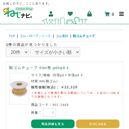
お探しのネジ、ここにあります。
0
TOP
|
ゴム・ロープ・シート
|
ゴム素材
|
飴ゴムチューブ
2件
の商品が見つかりました
飴ゴムチューブ 40m巻 φ6Xφ8.4
サイズ/規格: 内径φ6×外径φ8.4
材質:NR(飴ゴム)
販売価格(税込)： ￥23,320
※本数により価格が異なる商品については、上記は1～9本ま
での価格となります。
商品コード：901-1448
数量：
商品詳細を見る
カゴに入れる