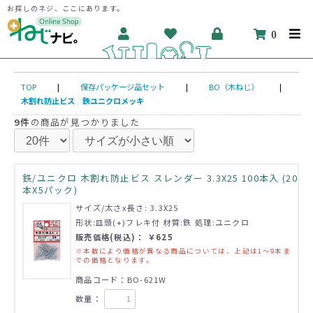
お探しのネジ、ここにあります。
0
TOP
|
保存パッケージ品セット
|
BO（木ねじ）
|
木割れ防止ビス 鉄ユニクロメッキ
9件
の商品が見つかりました
鉄/ユニクロ 木割れ防止ビス スレンダー 3.3X25 100本入 (20
本X5パック)
サイズ/太さx長さ: 3.3X25
形状:皿頭(+)フレキ付 材質:鉄 処理:ユニクロ
販売価格(税込)： ￥625
※本数により価格が異なる商品については、上記は1～9本ま
での価格となります。
商品コード：BO-621W
数量：