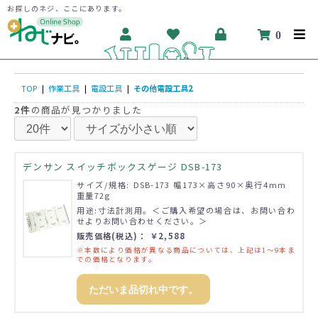
お探しのネジ、ここにあります。
0
TOP
|
作業工具
|
電設工具
|
その他電設工具2
2件
の商品が見つかりました
デンサン スイッチボックスゲージ DSB-173
サイズ/規格: DSB-173 幅173×高さ90×奥行4mm
重量72g
用途:寸法計測用。＜ご購入希望の場合は、お問い合わ
せよりお問い合わせください。＞
販売価格(税込)： ￥2,588
※本数により価格が異なる商品については、上記は1～9本ま
での価格となります。
ただいま品切れ中です。