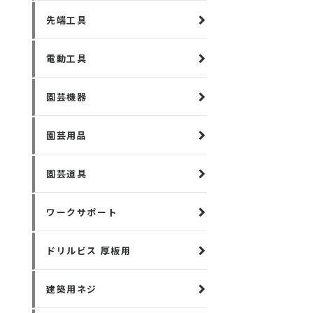
先端工具
電動工具
園芸機器
園芸用品
園芸道具
ワークサポート
ドリルビス 厚板用
建築用ネジ