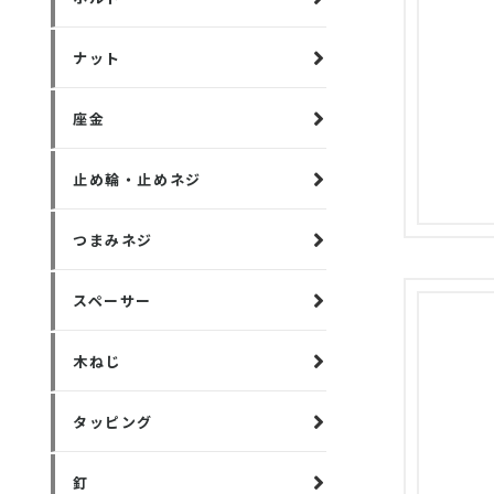
ナット
座金
止め輪・止めネジ
つまみネジ
スペーサー
木ねじ
タッピング
釘