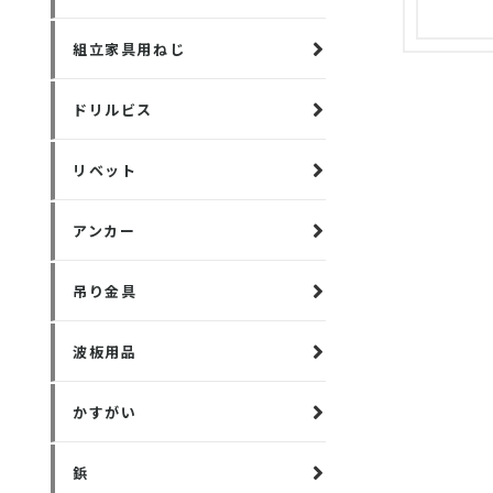
組立家具用ねじ
ドリルビス
リベット
アンカー
吊り金具
波板用品
かすがい
鋲