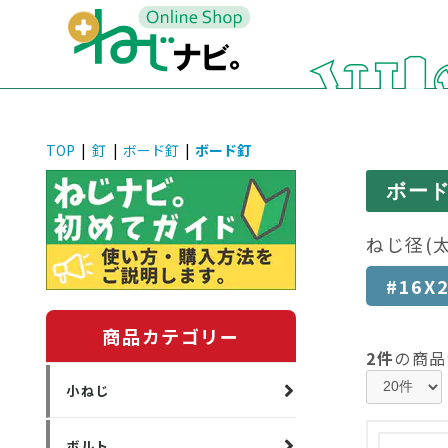
TOP
|
釘
|
ボード釘
|
ボード釘
ボード
ねじ径(
#16X
商品カテゴリー
2件
の商品
小ねじ
ボルト