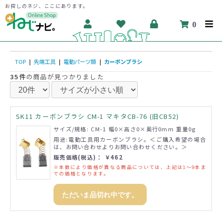
お探しのネジ、ここにあります。
0
TOP
|
先端工具
|
電動パーツ類
|
カーボンブラシ
35件
の商品が見つかりました
SK11 カーボンブラシ CM-1 マキタCB-76 (旧CB52)
サイズ/規格: CM-1 幅0×高さ0×奥行0mm 重量0g
用途:電動工具用カーボンブラシ。＜ご購入希望の場合
は、お問い合わせよりお問い合わせください。＞
販売価格(税込)： ￥462
※本数により価格が異なる商品については、上記は1～9本ま
での価格となります。
ただいま品切れ中です。