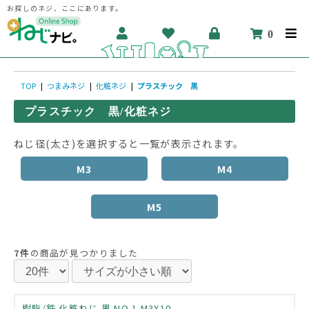
お探しのネジ、ここにあります。
0
TOP
|
つまみネジ
|
化粧ネジ
|
プラスチック 黒
プラスチック 黒/化粧ネジ
ねじ径(太さ)を選択すると一覧が表示されます。
M3
M4
M5
7件
の商品が見つかりました
樹脂/鉄 化粧ねじ 黒 NO.1 M3X10