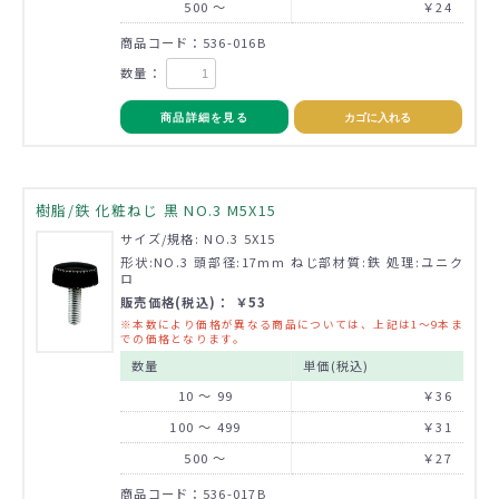
500 ～
￥24
商品コード：536-016B
数量：
商品詳細を見る
カゴに入れる
樹脂/鉄 化粧ねじ 黒 NO.3 M5X15
サイズ/規格: NO.3 5X15
形状:NO.3 頭部径:17mm ねじ部材質:鉄 処理:ユニク
ロ
販売価格(税込)： ￥53
※本数により価格が異なる商品については、上記は1～9本ま
での価格となります。
数量
単価(税込)
10 ～ 99
￥36
100 ～ 499
￥31
500 ～
￥27
商品コード：536-017B