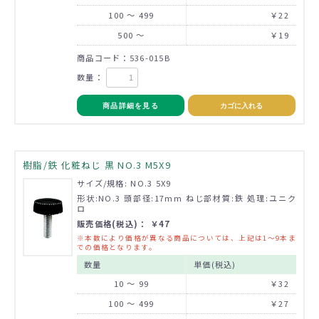
100 ～ 499
￥22
500 ～
￥19
商品コード：536-015B
数量：
商品詳細を見る
カゴに入れる
樹脂/鉄 化粧ねじ 黒 NO.3 M5X9
サイズ/規格: NO.3 5X9
形状:NO.3 頭部径:17mm ねじ部材質:鉄 処理:ユニク
ロ
販売価格(税込)： ￥47
※本数により価格が異なる商品については、上記は1～9本ま
での価格となります。
数量
単価(税込)
10 ～ 99
￥32
100 ～ 499
￥27