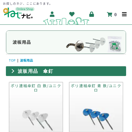
お探しのネジ、ここにあります。
0
TOP
|
波板用品
波板用品 傘釘
ポリ連結傘釘 白 鉄/ユニク
ポリ連結傘釘 青 鉄/ユニク
ロ
ロ