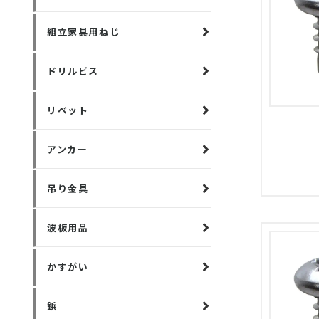
組立家具用ねじ
ドリルビス
リベット
アンカー
吊り金具
波板用品
かすがい
鋲