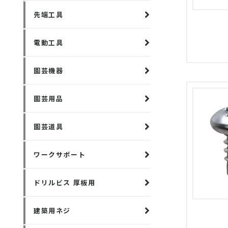
先端工具
電動工具
園芸機器
園芸用品
園芸道具
ワークサポート
ドリルビス 厚板用
建築用ネジ