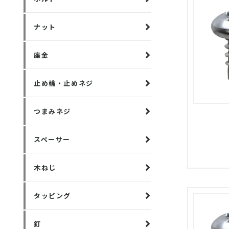
ナット
座金
止め輪・止めネジ
つまみネジ
スペーサー
木ねじ
タッピング
釘