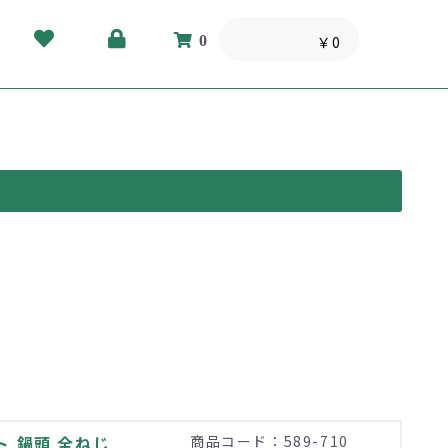
0
￥0
 鍋頭 全ねじ
商品コード：589-710