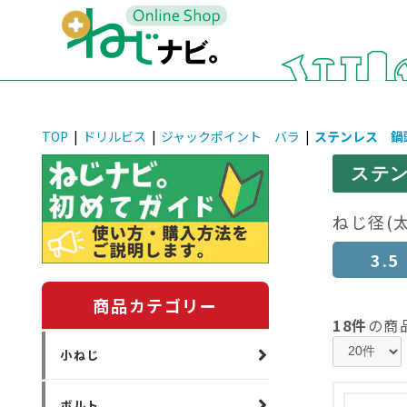
TOP
|
ドリルビス
|
ジャックポイント バラ
|
ステンレス 鍋
ステ
ねじ径(
3.5
商品カテゴリー
18件
の商
小ねじ
ボルト