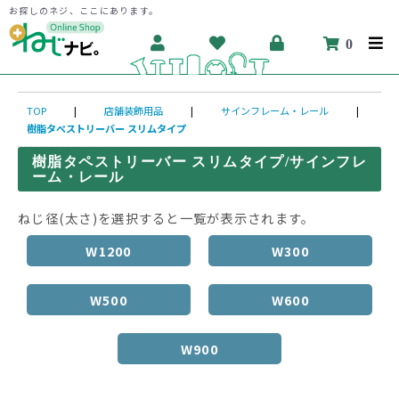
お探しのネジ、ここにあります。
0
TOP
|
店舗装飾用品
|
サインフレーム・レール
|
樹脂タペストリーバー スリムタイプ
樹脂タペストリーバー スリムタイプ/サインフレ
ーム・レール
ねじ径(太さ)を選択すると一覧が表示されます。
W1200
W300
W500
W600
W900