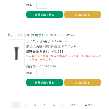
数量：
商品詳細を見る
カゴに入れる
鉄/ドブメッキ 六角ボルト M6X90 (50本入)
サイズ/太さX長さ: M6X90mm
形状:六角頭 材質:鉄 処理:ドブメッキ
販売価格(税込)： ￥3,288
※本数により価格が異なる商品については、上記は1～9本ま
での価格となります。
商品コード：365-020
数量：
商品詳細を見る
カゴに入れる
1
2
3
4
5
...
次へ
最後へ