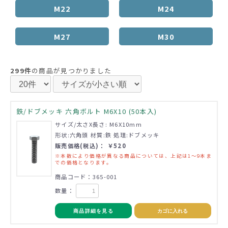
M22
M24
M27
M30
299件
の商品が見つかりました
鉄/ドブメッキ 六角ボルト M6X10 (50本入)
サイズ/太さX長さ: M6X10mm
形状:六角頭 材質:鉄 処理:ドブメッキ
販売価格(税込)： ￥520
※本数により価格が異なる商品については、上記は1～9本ま
での価格となります。
商品コード：365-001
数量：
商品詳細を見る
カゴに入れる