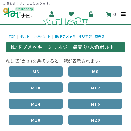
お探しのネジ、ここにあります。
0
TOP
|
ボルト
|
六角ボルト
|
鉄/ドブメッキ ミリネジ 袋売り
鉄/ドブメッキ ミリネジ 袋売り/六角ボルト
ねじ径(太さ)を選択すると一覧が表示されます。
M6
M8
M10
M12
M14
M16
M18
M20