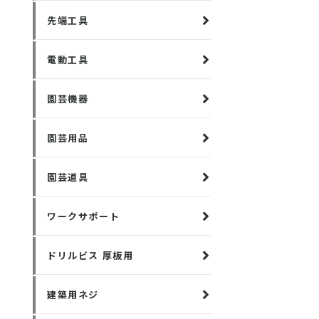
先端工具
電動工具
園芸機器
園芸用品
園芸道具
ワークサポート
ドリルビス 厚板用
建築用ネジ