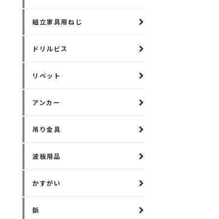
組立家具用ねじ
ドリルビス
リベット
アンカー
吊り金具
波板用品
かすがい
鋲