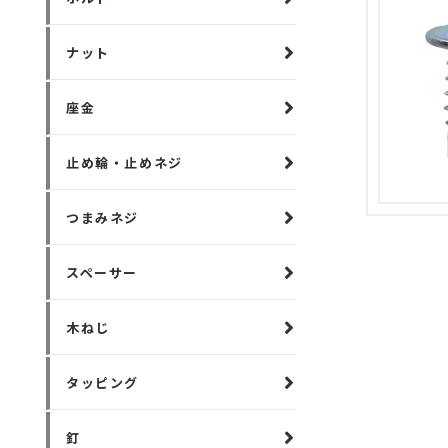
ナット
座金
止め輪・止めネジ
つまみネジ
スペーサー
木ねじ
タッピング
釘