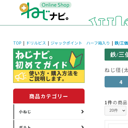
TOP
|
ドリルビス
|
ジャックポイント ハーフ箱入り
|
鉄/三
鉄/
ねじ径(
4
商品カテゴリー
1件
の商品
小ねじ
ボルト