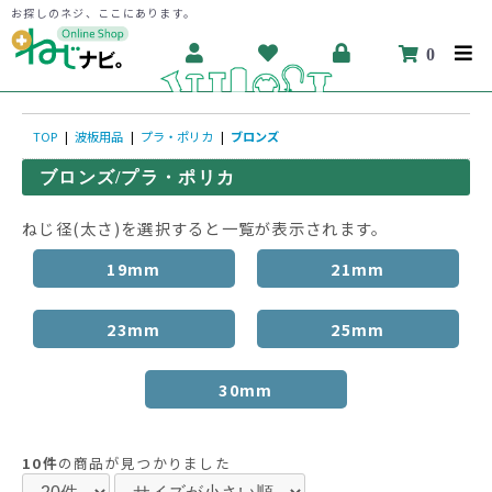
お探しのネジ、ここにあります。
0
TOP
|
波板用品
|
プラ・ポリカ
|
ブロンズ
ブロンズ/プラ・ポリカ
ねじ径(太さ)を選択すると一覧が表示されます。
19mm
21mm
23mm
25mm
30mm
10件
の商品が見つかりました